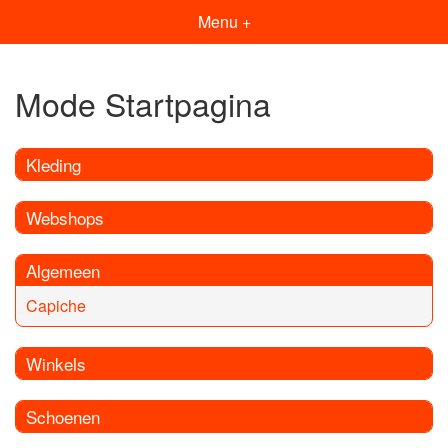
Menu +
Mode Startpagina
Kleding
Webshops
Algemeen
Capiche
Winkels
Schoenen